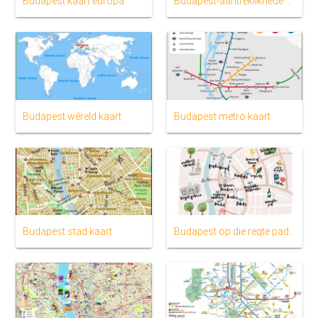
Budapest kaart europa
Budapest-aantreklikhede kaart
Budapest wêreld kaart
Budapest metro kaart
Budapest stad kaart
Budapest op die regte pad kaart