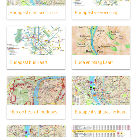
Budapest stad sentrum kaart
Budapest vervoer-map
Budapest bus kaart
Buda en plaag kaart
Hop op hop-off budapest kaart
Budapest sightseeing kaart