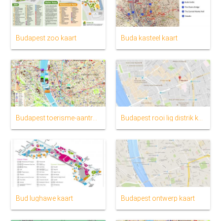
Budapest zoo kaart
Buda kasteel kaart
Budapest toerisme-aantreklikhede kaart
Budapest rooi lig distrik kaart
Bud lughawe kaart
Budapest ontwerp kaart